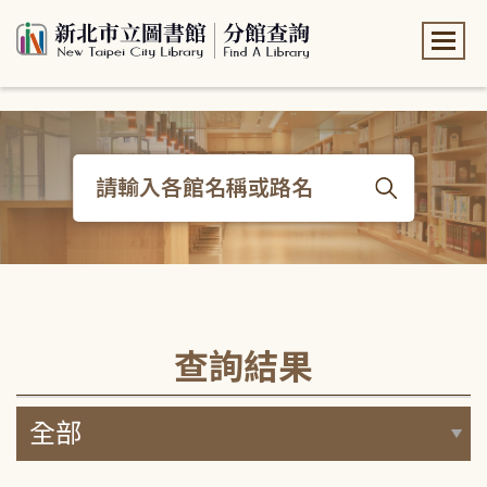
:::
:::
查詢結果