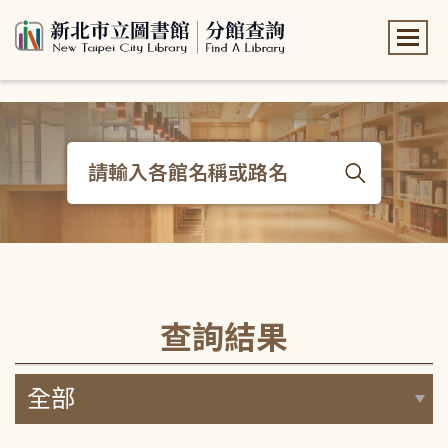
:::
:::
查詢結果