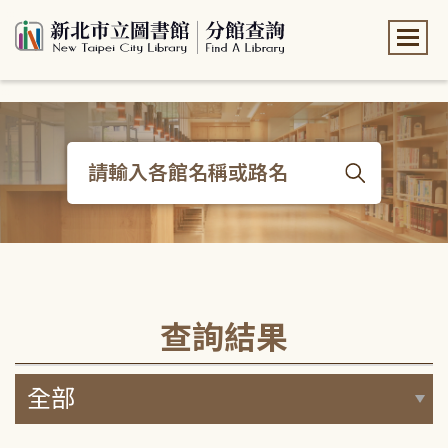
:::
:::
查詢結果