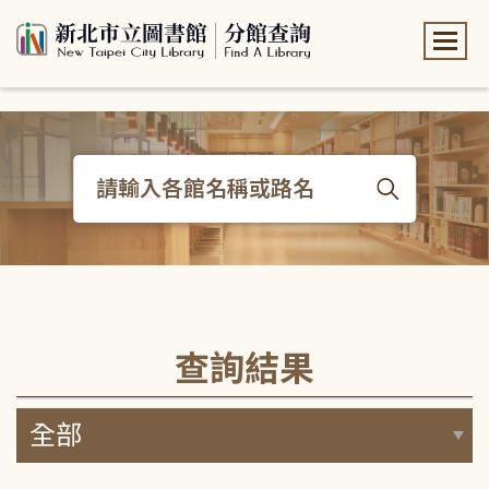
:::
:::
查詢結果