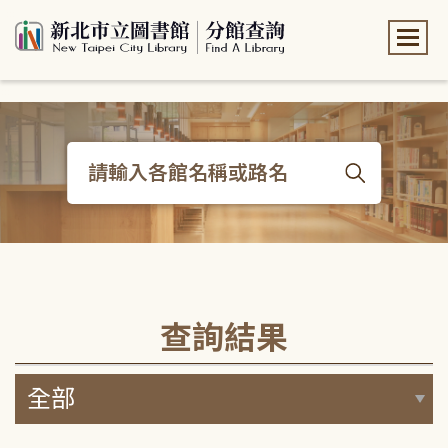
:::
:::
查詢結果