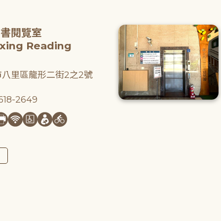
圖書閱覽室
gxing Reading
八里區龍形二街2之2號
18-2649
圖