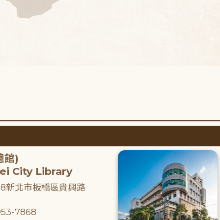
總館)
i City Library
218新北市板橋區貴興路
53-7868