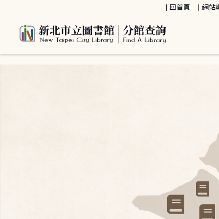
:::
回首頁
網站
:::