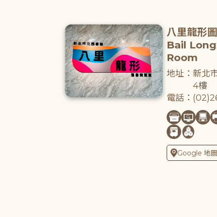
八里龍形
Bail Lon
Room
地址：新北市
4樓
電話：(02)26
Google 地