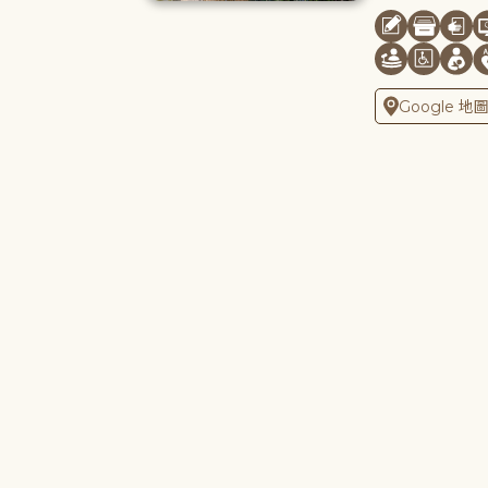
Google 地