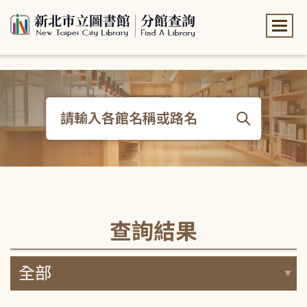
:::
:::
查詢結果