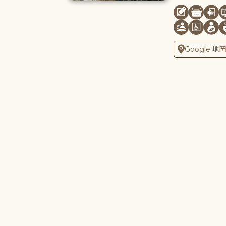
Google 地