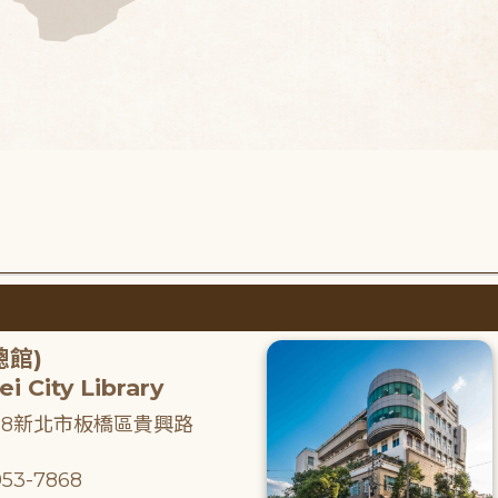
總館)
i City Library
218新北市板橋區貴興路
53-7868