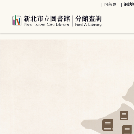
:::
回首頁
網站
:::