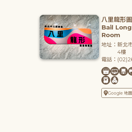
八里龍形
Bail Lon
Room
地址：新北市
4樓
電話：(02)26
Google 地