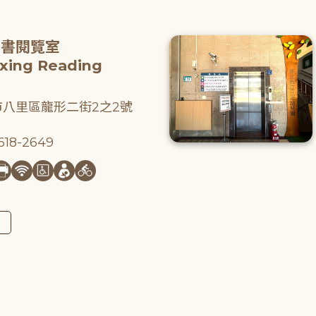
圖書閱覽室
gxing Reading
八里區龍形二街2之2號
18-2649
圖