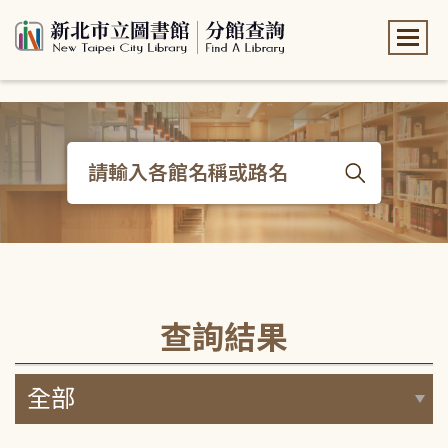
:::
:::
查詢結果