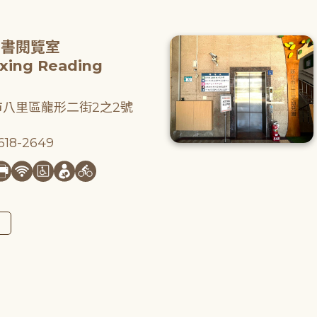
圖書閱覽室
gxing Reading
八里區龍形二街2之2號
18-2649
圖