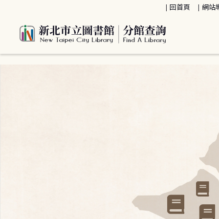
:::
回首頁
網站
:::