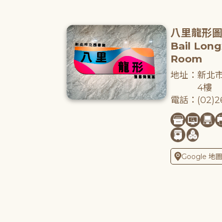
八里龍形
Bail Lon
Room
地址：新北市
4樓
電話：(02)26
Google 地