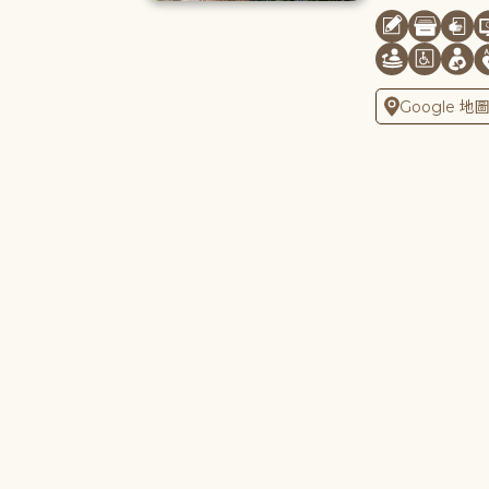
Google 地