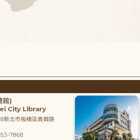
總館)
i City Library
218新北市板橋區貴興路
53-7868