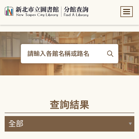
:::
:::
查詢結果