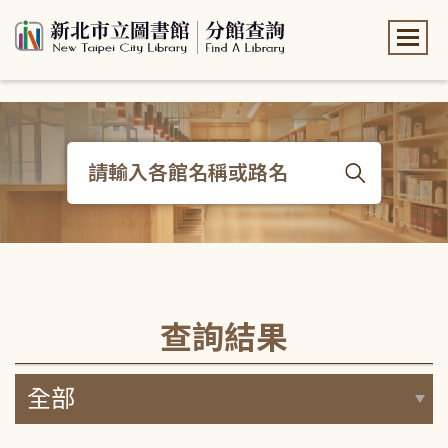
:::
:::
查詢結果