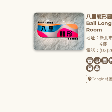
八里龍形
Bail Lon
Room
地址：新北市
4樓
電話：(02)26
Google 地