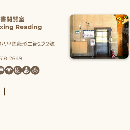
圖書閱覽室
gxing Reading
八里區龍形二街2之2號
18-2649
圖