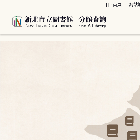
:::
回首頁
網站
:::