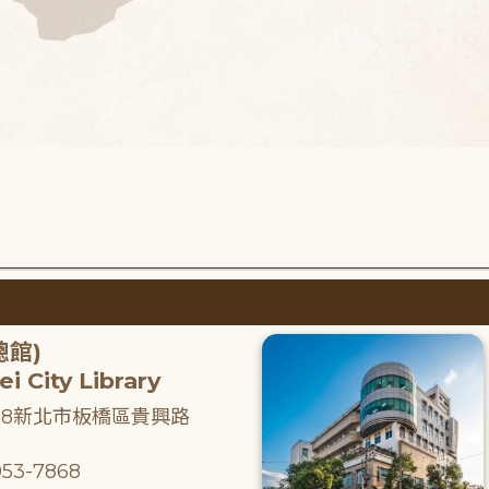
總館)
i City Library
218新北市板橋區貴興路
53-7868