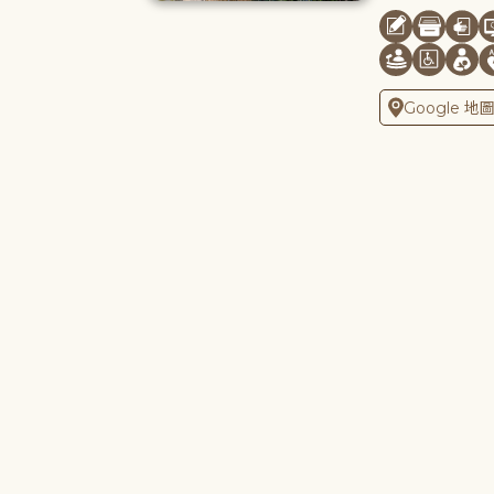
Google 地