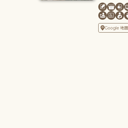
Google 地