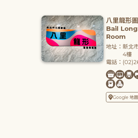
八里龍形
Bail Lon
Room
地址：新北市
4樓
電話：(02)26
Google 地