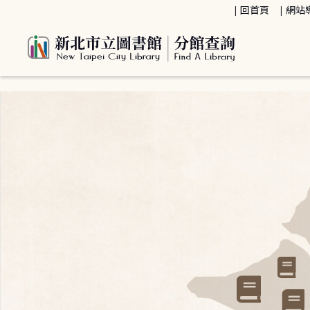
:::
回首頁
網站
:::