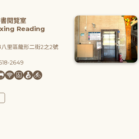
圖書閱覽室
gxing Reading
八里區龍形二街2之2號
18-2649
圖