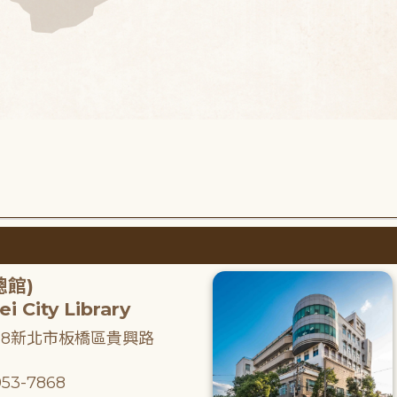
總館)
i City Library
218新北市板橋區貴興路
53-7868