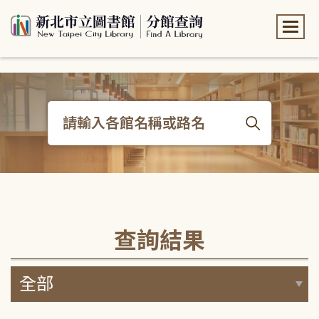
:::
:::
查詢結果