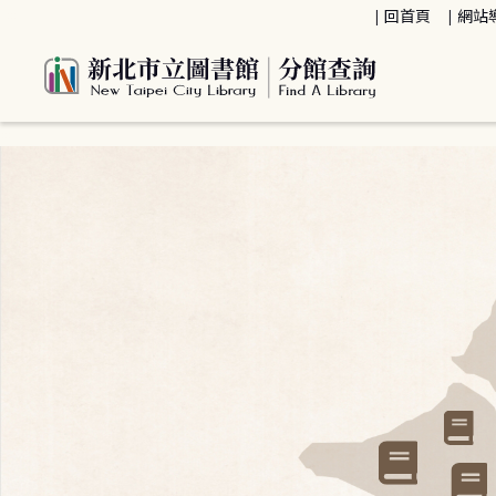
:::
回首頁
網站
:::