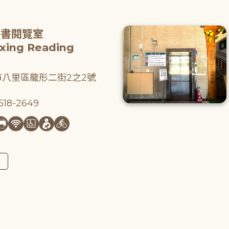
圖書閱覽室
gxing Reading
八里區龍形二街2之2號
18-2649
圖