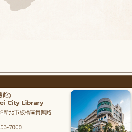
總館)
i City Library
218新北市板橋區貴興路
53-7868