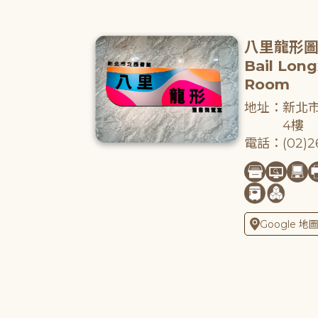
八里龍形
Bail Lon
Room
地址：新北市
4樓
電話：(02)26
Google 地