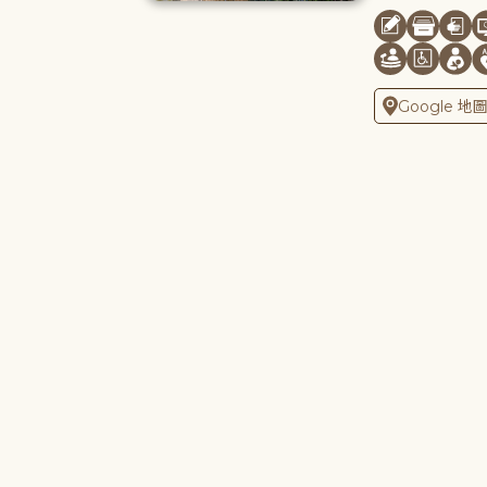
Google 地