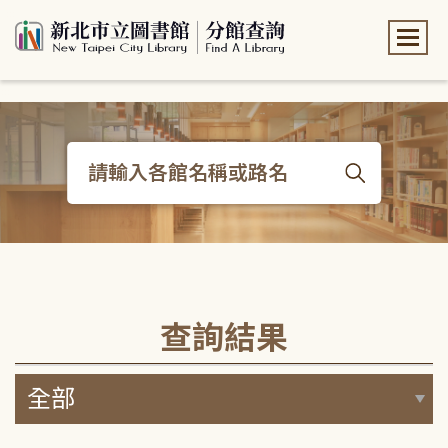
:::
:::
查詢結果