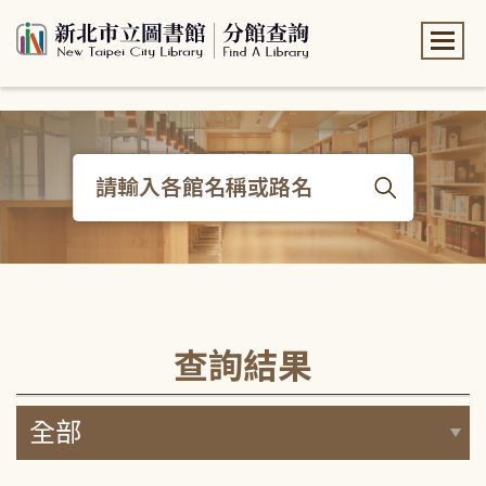
:::
:::
查詢結果