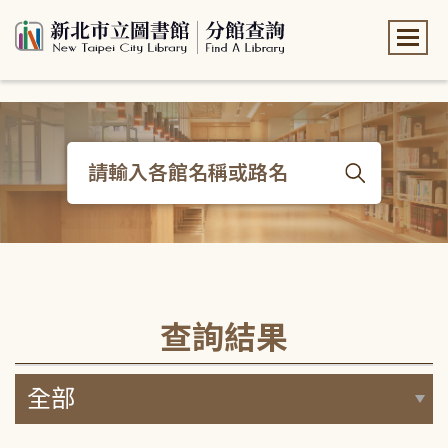
:::
:::
查詢結果