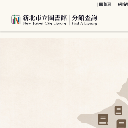
:::
回首頁
網站
:::