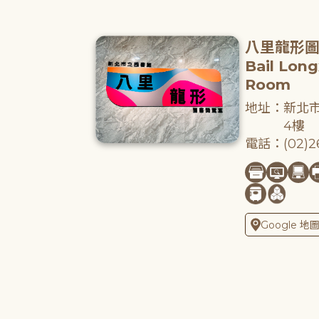
八里龍形
Bail Lon
Room
地址：新北市
4樓
電話：(02)26
Google 地