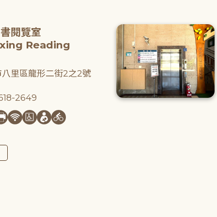
圖書閱覽室
gxing Reading
八里區龍形二街2之2號
18-2649
圖