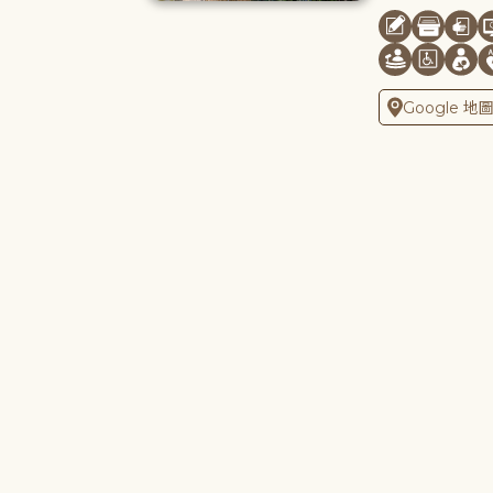
Google 地