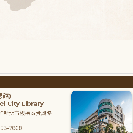
總館)
i City Library
218新北市板橋區貴興路
53-7868