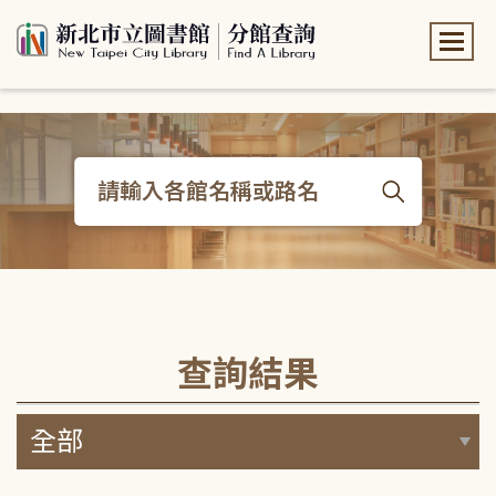
:::
:::
查詢結果