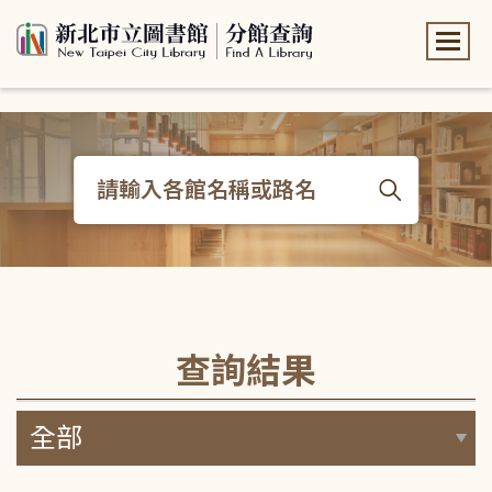
:::
:::
查詢結果