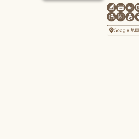
Google 地