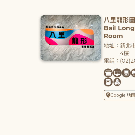
八里龍形
Bail Lon
Room
地址：新北市
4樓
電話：(02)26
Google 地