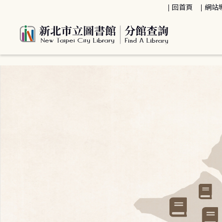
:::
回首頁
網站
:::