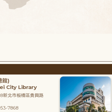
總館)
i City Library
218新北市板橋區貴興路
53-7868