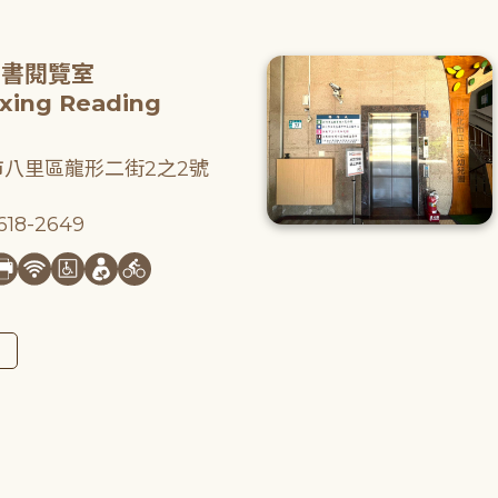
圖書閱覽室
gxing Reading
八里區龍形二街2之2號
18-2649
圖