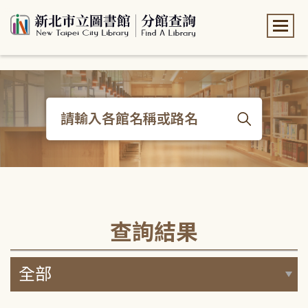
:::
:::
查詢結果