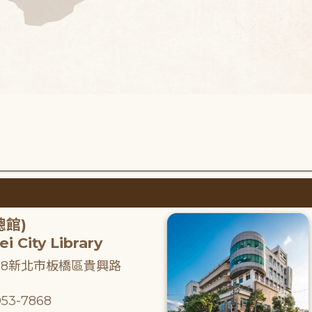
總館)
i City Library
218新北市板橋區貴興路
53-7868