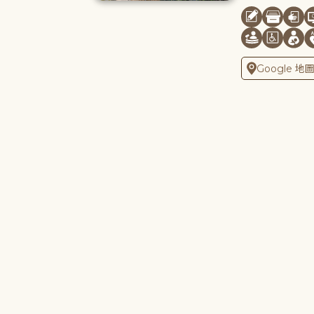
Google 地