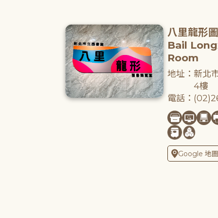
八里龍形
Bail Lon
Room
地址：新北市
4樓
電話：(02)26
Google 地