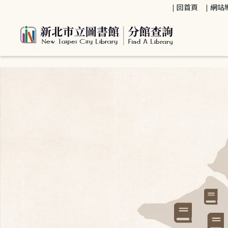
:::
回首頁
網站
:::