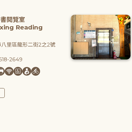
圖書閱覽室
gxing Reading
八里區龍形二街2之2號
18-2649
圖