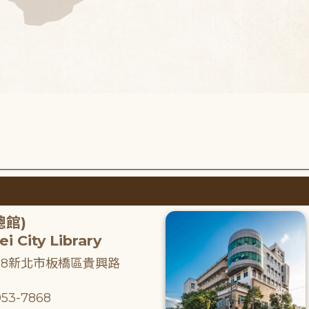
總館)
i City Library
218新北市板橋區貴興路
53-7868