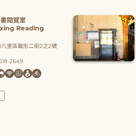
圖書閱覽室
gxing Reading
八里區龍形二街2之2號
18-2649
圖