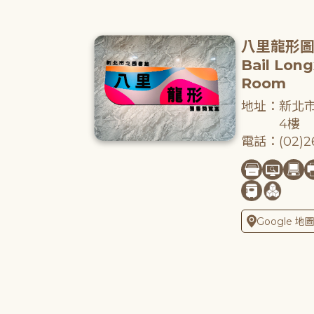
八里龍形
Bail Lon
Room
地址：新北市
4樓
電話：(02)26
Google 地