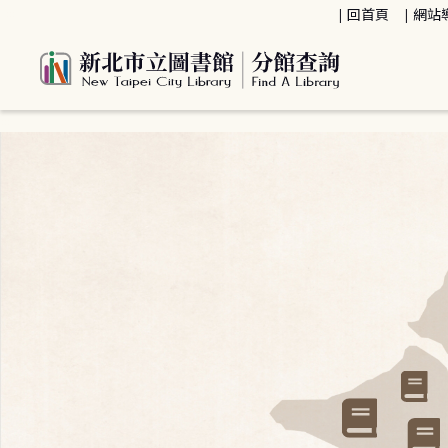
:::
回首頁
網站
:::