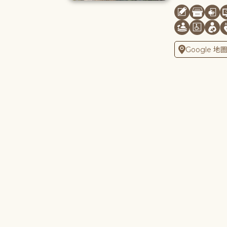
Google 地