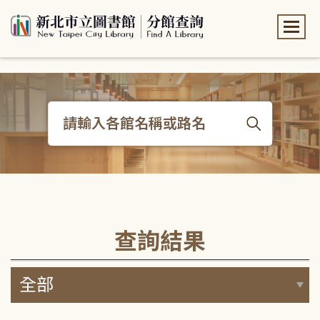
:::
:::
查詢結果