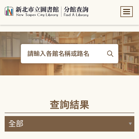
:::
:::
查詢結果