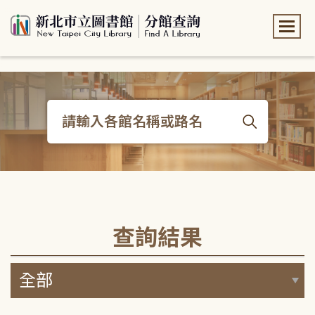
:::
:::
查詢結果