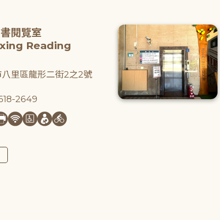
圖書閱覽室
gxing Reading
八里區龍形二街2之2號
18-2649
圖