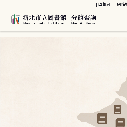
:::
回首頁
網站
:::