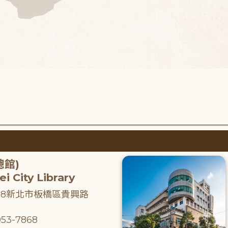
總館)
i City Library
218新北市板橋區貴興路
53-7868