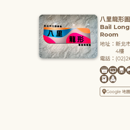
八里龍形
Bail Lon
Room
地址：新北市
4樓
電話：(02)26
Google 地