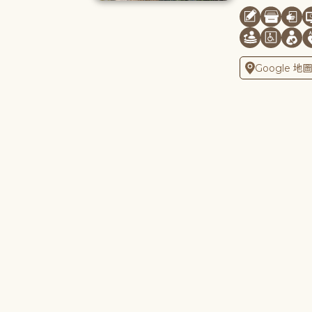
Google 地