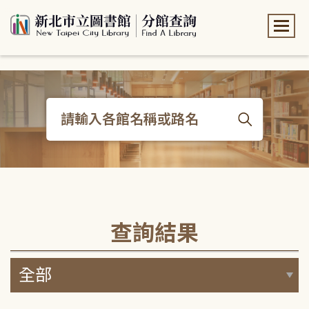
:::
:::
查詢結果