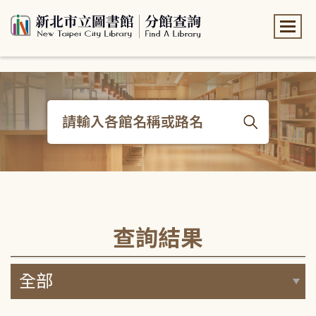
:::
:::
查詢結果