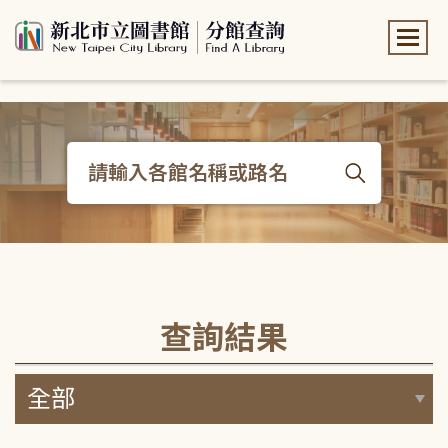
:::
:::
查詢結果