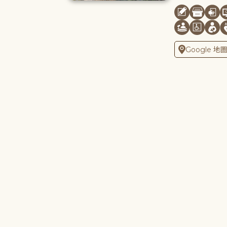
Google 地