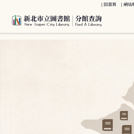
:::
回首頁
網站
:::