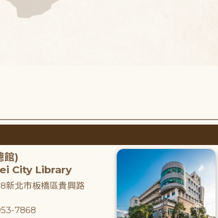
總館)
i City Library
218新北市板橋區貴興路
53-7868