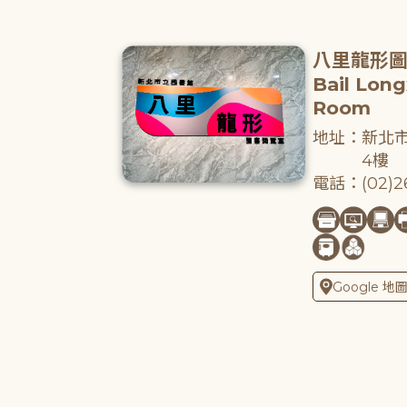
八里龍形
Bail Lon
Room
地址：新北市
4樓
電話：(02)26
Google 地