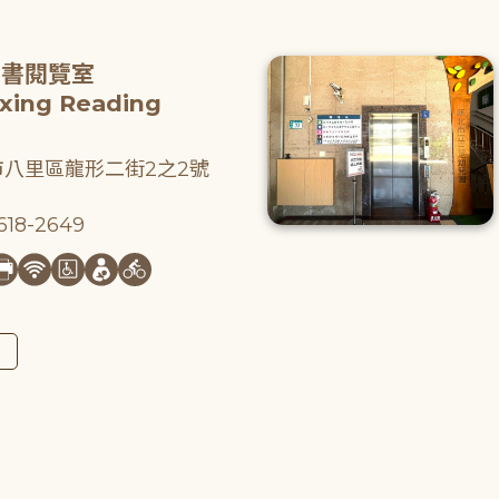
圖書閱覽室
gxing Reading
八里區龍形二街2之2號
18-2649
圖