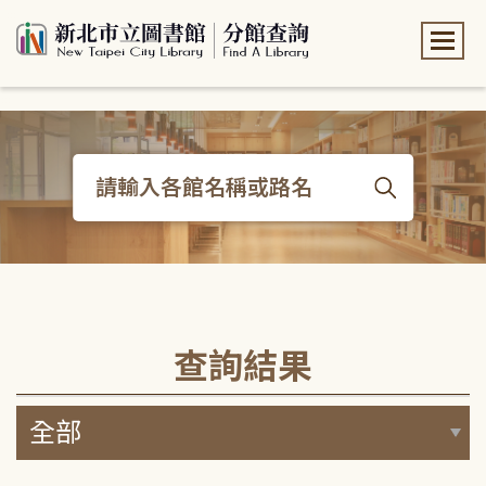
:::
:::
查詢結果