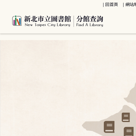
:::
回首頁
網站
:::