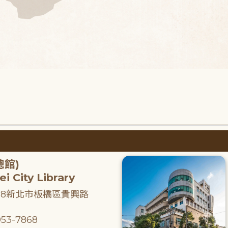
總館)
i City Library
218新北市板橋區貴興路
53-7868