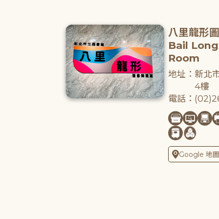
八里龍形
Bail Lon
Room
地址：新北市
4樓
電話：(02)26
Google 地