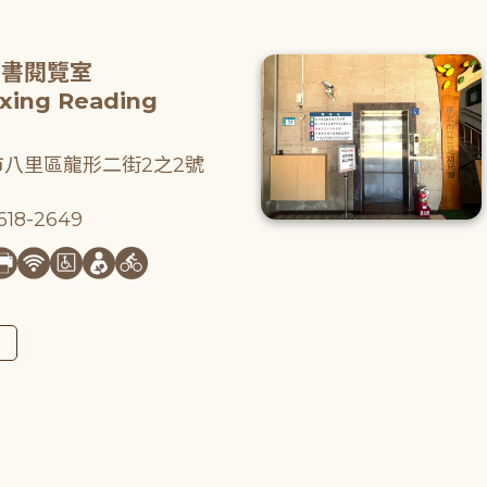
圖書閱覽室
gxing Reading
八里區龍形二街2之2號
18-2649
圖