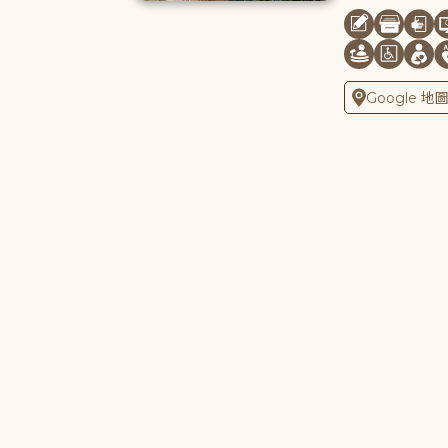
Google 地