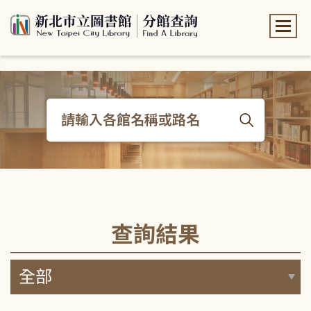
:::
:::
查詢結果