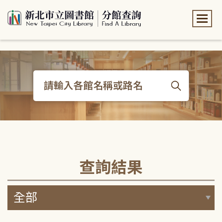
:::
:::
查詢結果