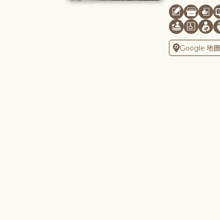
Google 地