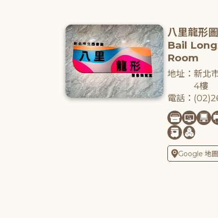
八里龍形
Bail Lon
Room
地址：新北市
4樓
電話：(02)26
Google 地