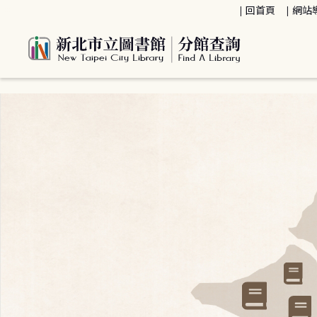
:::
回首頁
網站
:::