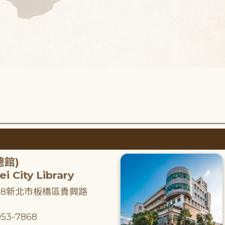
總館)
i City Library
218新北市板橋區貴興路
53-7868