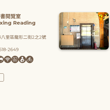
圖書閱覽室
gxing Reading
八里區龍形二街2之2號
18-2649
圖