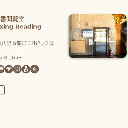
圖書閱覽室
gxing Reading
八里區龍形二街2之2號
18-2649
圖