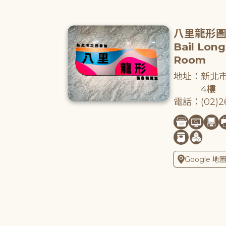
八里龍形
Bail Lon
Room
地址：新北市
4樓
電話：(02)26
Google 地