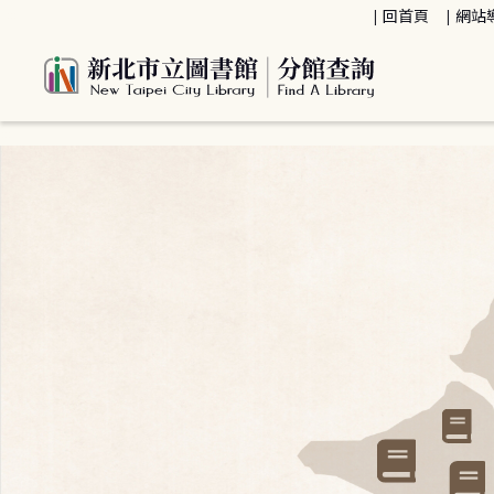
:::
回首頁
網站
:::