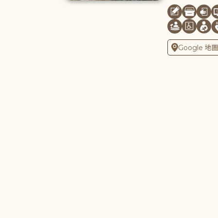
Google 地