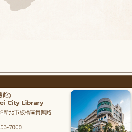
總館)
i City Library
218新北市板橋區貴興路
53-7868