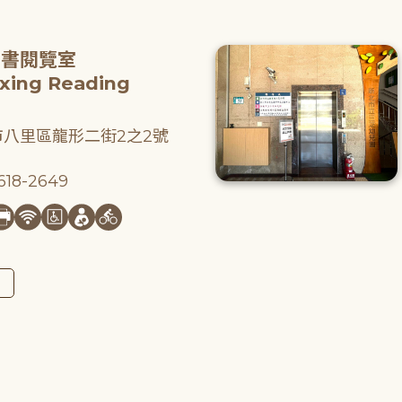
圖書閱覽室
gxing Reading
八里區龍形二街2之2號
18-2649
圖