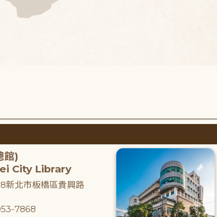
總館)
i City Library
218新北市板橋區貴興路
53-7868