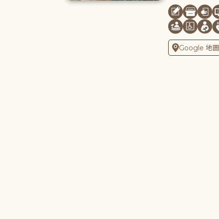
Google 地