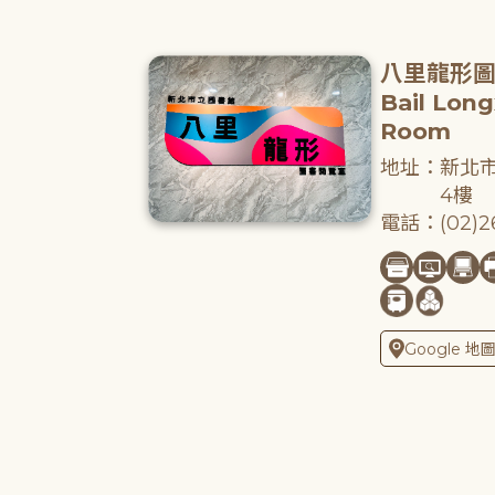
八里龍形
Bail Lon
Room
地址：新北市
4樓
電話：(02)26
Google 地