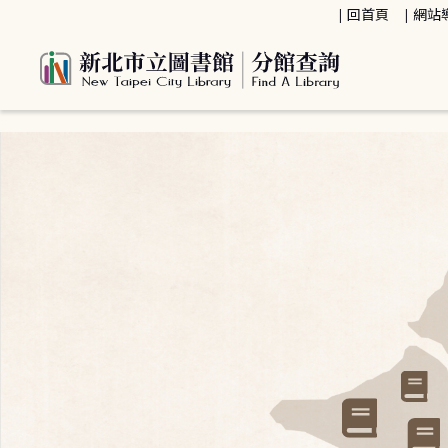
:::
回首頁
網站
:::