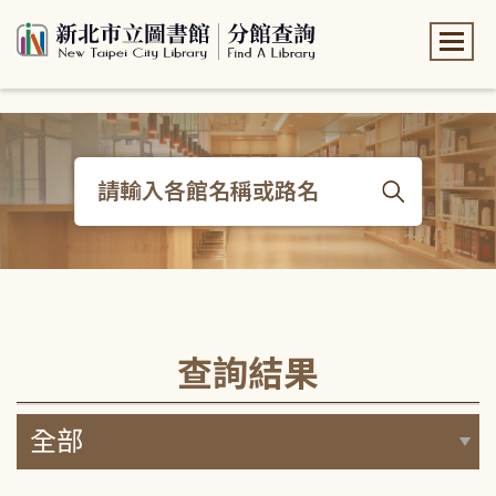
:::
:::
查詢結果