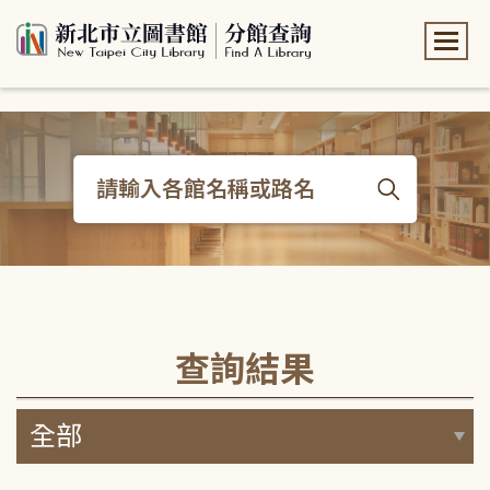
:::
:::
查詢結果