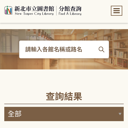
:::
:::
查詢結果