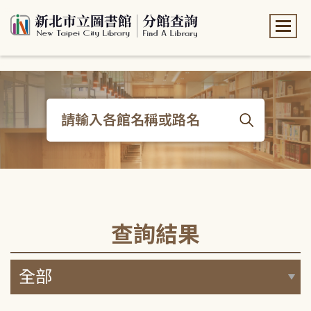
:::
:::
查詢結果