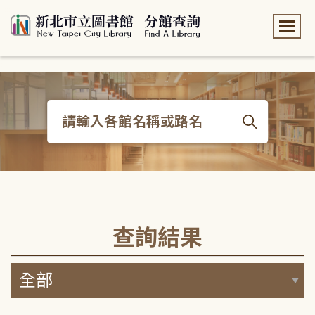
:::
:::
查詢結果