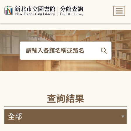
:::
:::
查詢結果