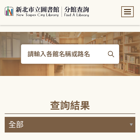
:::
:::
查詢結果