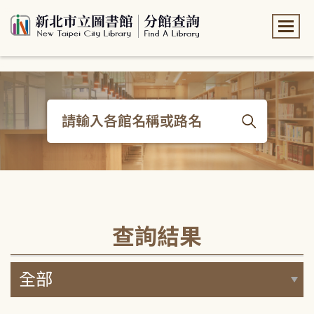
:::
:::
查詢結果