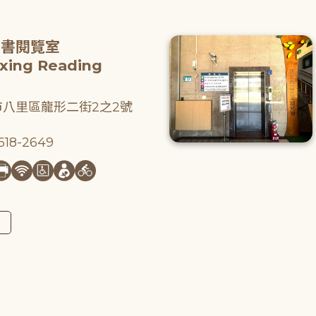
圖書閱覽室
gxing Reading
八里區龍形二街2之2號
18-2649
圖