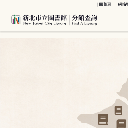
:::
回首頁
網站
:::