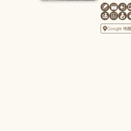
Google 地