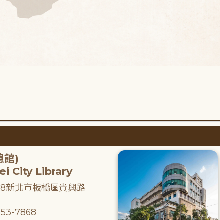
總館)
i City Library
218新北市板橋區貴興路
53-7868