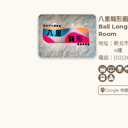
八里龍形
Bail Lon
Room
地址：新北市
4樓
電話：(02)26
Google 地